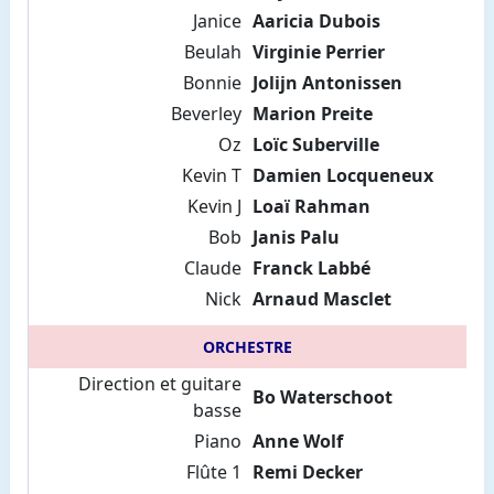
Janice
Aaricia Dubois
Beulah
Virginie Perrier
Bonnie
Jolijn Antonissen
Beverley
Marion Preite
Oz
Loïc Suberville
Kevin T
Damien Locqueneux
Kevin J
Loaï Rahman
Bob
Janis Palu
Claude
Franck Labbé
Nick
Arnaud Masclet
ORCHESTRE
Direction et guitare
Bo Waterschoot
basse
Piano
Anne Wolf
Flûte 1
Remi Decker