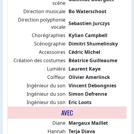
scène
Direction musicale
Bo Waterschoot
Direction polyphonie
Sebastien Jurczys
vocale
Chorégraphies
Kylian Campbell
Scénographie
Dimitri Shumelinsky
Accessoires
Cédric Michel
Création des costumes
Béatrice Guilleaume
Lumière
Laurent Kaye
Coiffeur
Olivier Amerlinck
Ingénieur du son
Vincent Debongnies
Ingénieur du son
Simon Defrenne
Ingénieur du son
Eric Loots
AVEC
Diane
Margaux Maillet
Hannah
Terja Diava