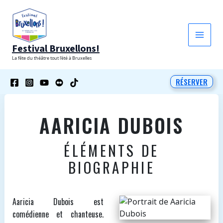
Aller
au
contenu
Festival Bruxellons!
La fête du théâtre tout l'été à Bruxelles
RÉSERVER
AARICIA DUBOIS
ÉLÉMENTS DE
BIOGRAPHIE
Aaricia Dubois est
comédienne et chanteuse.