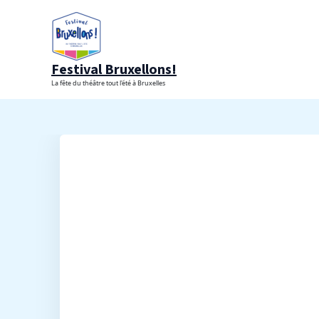
Aller
au
contenu
Festival Bruxellons!
La fête du théâtre tout l'été à Bruxelles