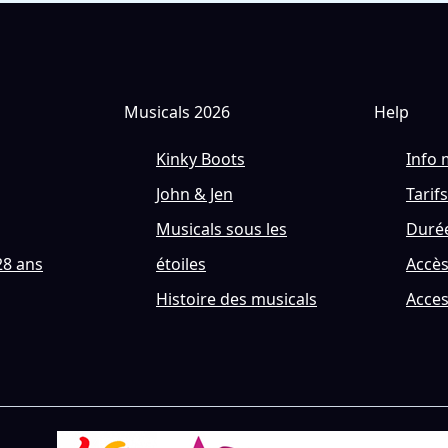
Musicals 2026
Help
Kinky Boots
Info 
John & Jen
Tarifs
Musicals sous les
Durée
28 ans
étoiles
Accè
Histoire des musicals
Acces