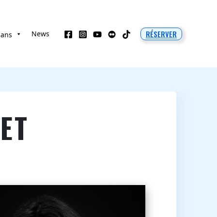
RÉSERVER
News
 ans
ET