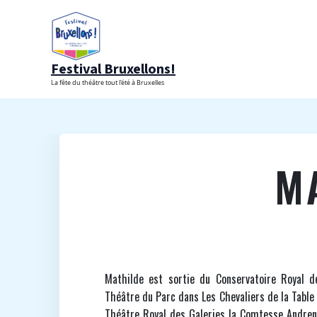
Aller
au
contenu
Festival Bruxellons!
La fête du théâtre tout l'été à Bruxelles
M
Mathilde est sortie du Conservatoire Royal 
Théâtre du Parc dans Les Chevaliers de la Table 
Théâtre Royal des Galeries la Comtesse Andreny