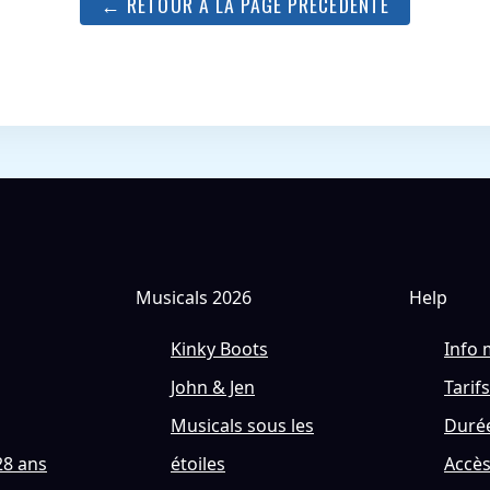
← RETOUR À LA PAGE PRÉCÉDENTE
Musicals 2026
Help
Kinky Boots
Info 
John & Jen
Tarifs
Musicals sous les
Durée
28 ans
étoiles
Accè