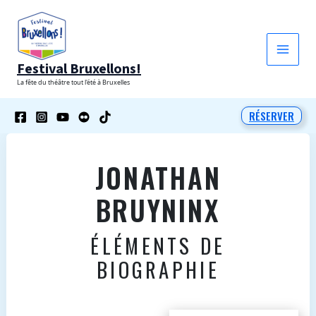
Aller
au
contenu
Festival Bruxellons!
La fête du théâtre tout l'été à Bruxelles
RÉSERVER
JONATHAN
BRUYNINX
ÉLÉMENTS DE
BIOGRAPHIE