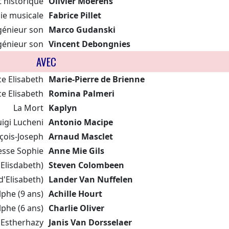
t historique
Olivier Moerens
ie musicale
Fabrice Pillet
génieur son
Marco Gudanski
génieur son
Vincent Debongnies
AVEC
ce Elisabeth
Marie-Pierre de Brienne
ce Elisabeth
Romina Palmeri
La Mort
Kaplyn
uigi Lucheni
Antonio Macipe
çois-Joseph
Arnaud Masclet
esse Sophie
Anne Mie Gils
'Elisdabeth)
Steven Colombeen
d'Elisabeth)
Lander Van Nuffelen
phe (9 ans)
Achille Hourt
phe (6 ans)
Charlie Oliver
 Estherhazy
Janis Van Dorsselaer