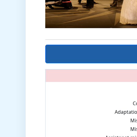
C
Adaptatio
Mi
Mi