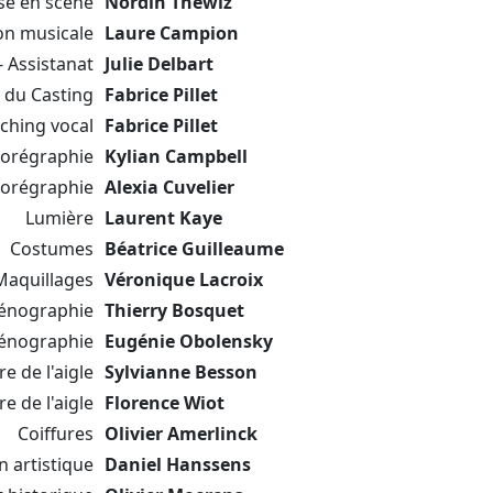
se en scène
Nordin Thewiz
on musicale
Laure Campion
- Assistanat
Julie Delbart
 du Casting
Fabrice Pillet
ching vocal
Fabrice Pillet
orégraphie
Kylian Campbell
horégraphie
Alexia Cuvelier
Lumière
Laurent Kaye
Costumes
Béatrice Guilleaume
Maquillages
Véronique Lacroix
énographie
Thierry Bosquet
cénographie
Eugénie Obolensky
e de l'aigle
Sylvianne Besson
e de l'aigle
Florence Wiot
Coiffures
Olivier Amerlinck
n artistique
Daniel Hanssens