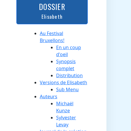
DOSSIER
Elisabeth
Au Festival
Bruxellons!
En un coup
d'oeil
Synopsis
complet
Distribution
Versions de Elisabeth
Sub Menu
Auteurs
Michaël
Kunze
Sylvester
Levay