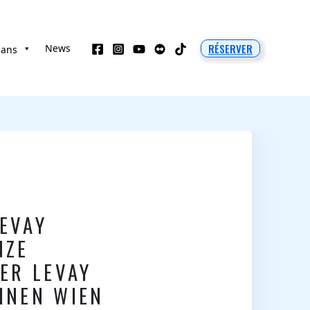
RÉSERVER
News
 ans
LEVAY
NZE
ER LEVAY
HNEN WIEN