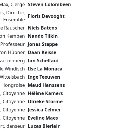
Max, Clergé
Steven Colombeen
, Director,
Floris Devooght
Ensemble
ue Rauscher
Niels Batens
ron Kempen
Nando Tilkin
Professeur
Jonas Steppe
ron Hübner
Daan Keisse
hwarzenberg
Ian Schelfaut
le Windisch
Ilse La Monaca
Wittelsbach
Inge Teeuwen
e Hongroise
Maud Hanssens
, Citoyenne
Hélène Kamers
, Citoyenne
Ulrieke Storme
, Citoyenne
Jessica Celmer
, Citoyenne
Eveline Maes
rt, danseur
Lucas Bierlair