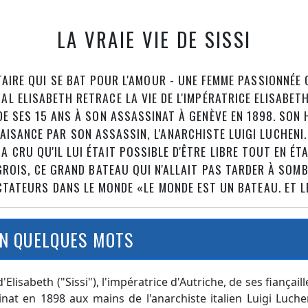
LA VRAIE VIE DE SISSI
TAIRE QUI SE BAT POUR L'AMOUR - UNE FEMME PASSIONNÉE
AL ELISABETH RETRACE LA VIE DE L'IMPÉRATRICE ELISABETH
DE SES 15 ANS À SON ASSASSINAT À GENÈVE EN 1898. SON
ISANCE PAR SON ASSASSIN, L'ANARCHISTE LUIGI LUCHENI. 
A CRU QU'IL LUI ÉTAIT POSSIBLE D'ÊTRE LIBRE TOUT EN ÉT
GROIS, CE GRAND BATEAU QUI N'ALLAIT PAS TARDER À 
CTATEURS DANS LE MONDE «LE MONDE EST UN BATEAU. ET 
N QUELQUES MOTS
Elisabeth ("Sissi"), l'impératrice d'Autriche, de ses fiançaill
at en 1898 aux mains de l'anarchiste italien Luigi Luche