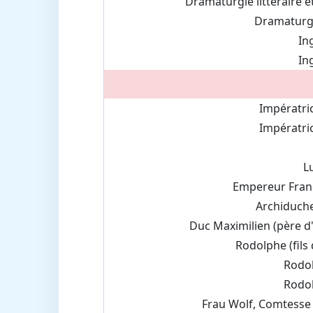
Dramaturgie littéraire e
Dramaturg
In
In
Impératri
Impératri
L
Empereur Fran
Archiduch
Duc Maximilien (père d
Rodolphe (fils 
Rodol
Rodol
Frau Wolf, Comtesse