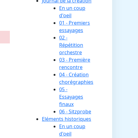
Journal de la création
En un coup
d'oeil
01 - Premiers
essayages
02 -
Répétition
orchestre
03 - Première
rencontre
04 - Création
chorégraphies
05 -
Essayages
finaux
06 - Sitzprobe
Eléments historiques
En un coup
d'oeil