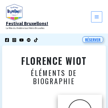
Aller
au
contenu
Festival Bruxellons!
La fête du théâtre tout l'été à Bruxelles
RÉSERVER
FLORENCE WIOT
ÉLÉMENTS DE
BIOGRAPHIE