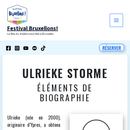
Aller
au
contenu
Festival Bruxellons!
La fête du théâtre tout l'été à Bruxelles
RÉSERVER
ULRIEKE STORME
ÉLÉMENTS DE
BIOGRAPHIE
Ulrieke (née en 2000),
originaire d’Ypres, a obtenu