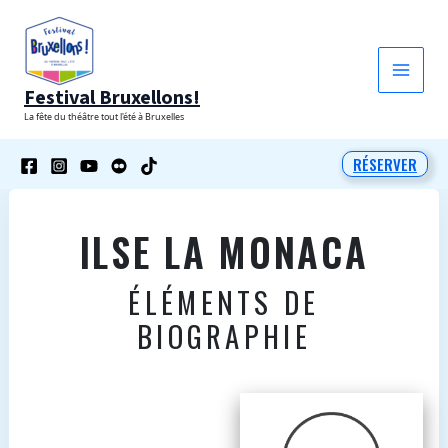
Aller
au
contenu
Festival Bruxellons!
La fête du théâtre tout l'été à Bruxelles
RÉSERVER
ILSE LA MONACA
ÉLÉMENTS DE
BIOGRAPHIE