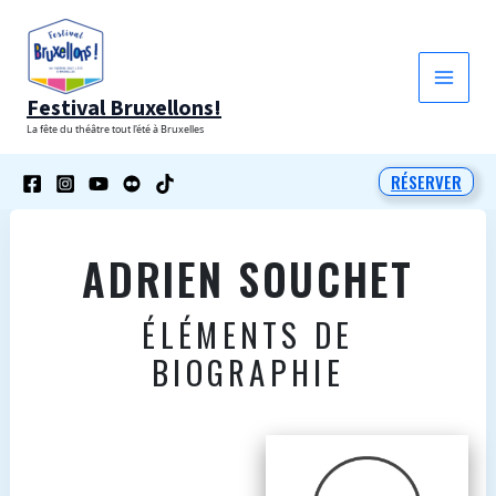
Aller
au
contenu
Festival Bruxellons!
La fête du théâtre tout l'été à Bruxelles
RÉSERVER
ADRIEN SOUCHET
ÉLÉMENTS DE
BIOGRAPHIE