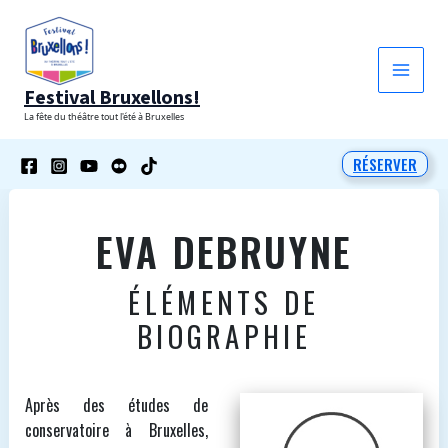
Aller
au
contenu
Festival Bruxellons!
La fête du théâtre tout l'été à Bruxelles
RÉSERVER
EVA DEBRUYNE
ÉLÉMENTS DE
BIOGRAPHIE
Après des études de
conservatoire à Bruxelles,