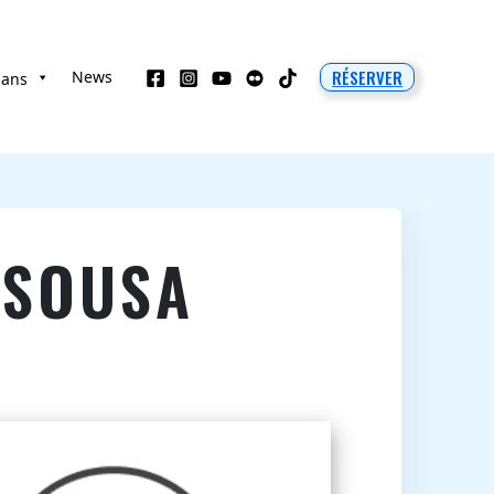
RÉSERVER
News
 ans
 SOUSA