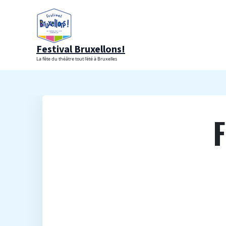
Aller
au
contenu
Festival Bruxellons!
La fête du théâtre tout l'été à Bruxelles