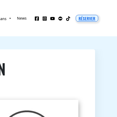
RÉSERVER
News
 ans
N