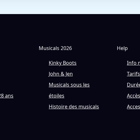
Musicals 2026
Help
Kinky Boots
Info 
John & Jen
Tarifs
Musicals sous les
Durée
28 ans
étoiles
Accè
Histoire des musicals
Acces