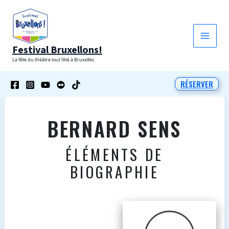
Aller
au
contenu
Festival Bruxellons!
La fête du théâtre tout l'été à Bruxelles
RÉSERVER
BERNARD SENS
ÉLÉMENTS DE
BIOGRAPHIE