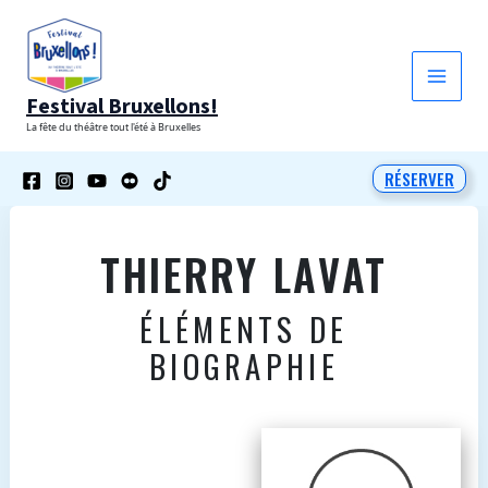
Aller
au
contenu
Festival Bruxellons!
La fête du théâtre tout l'été à Bruxelles
RÉSERVER
THIERRY LAVAT
ÉLÉMENTS DE
BIOGRAPHIE