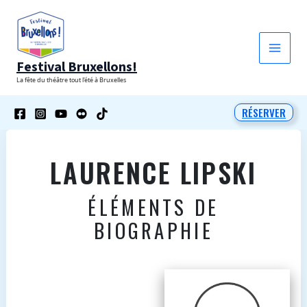
Aller
au
contenu
Festival Bruxellons!
La fête du théâtre tout l'été à Bruxelles
RÉSERVER
LAURENCE LIPSKI
ÉLÉMENTS DE
BIOGRAPHIE