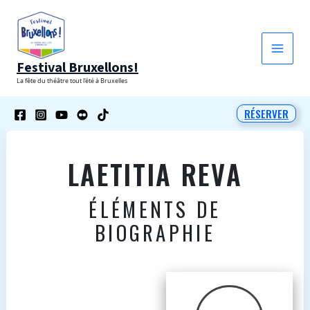
Aller
au
contenu
Festival Bruxellons!
La fête du théâtre tout l'été à Bruxelles
RÉSERVER
LAETITIA REVA
ÉLÉMENTS DE
BIOGRAPHIE