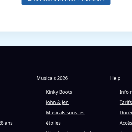
Musicals 2026
Help
Kinky Boots
Info 
John & Jen
Tarifs
Musicals sous les
Durée
28 ans
étoiles
Accè