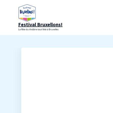
Aller
au
contenu
Festival Bruxellons!
La fête du théâtre tout l'été à Bruxelles