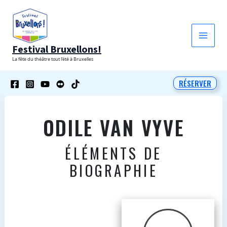
Aller
au
contenu
Festival Bruxellons!
La fête du théâtre tout l'été à Bruxelles
RÉSERVER
ODILE VAN VYVE
ÉLÉMENTS DE
BIOGRAPHIE