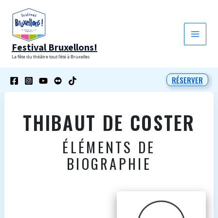
Aller
au
contenu
Festival Bruxellons!
La fête du théâtre tout l'été à Bruxelles
RÉSERVER
THIBAUT DE COSTER
ÉLÉMENTS DE
BIOGRAPHIE