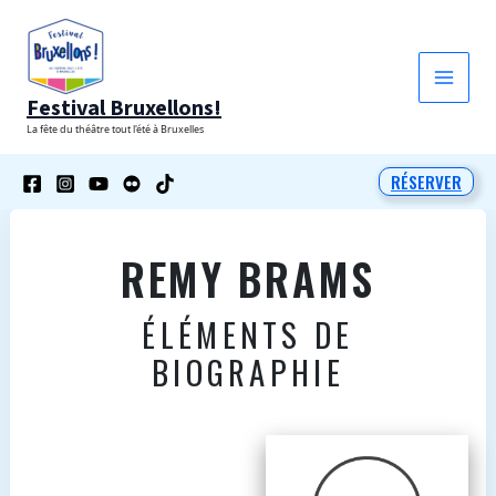
Aller
au
contenu
Festival Bruxellons!
La fête du théâtre tout l'été à Bruxelles
RÉSERVER
REMY BRAMS
ÉLÉMENTS DE
BIOGRAPHIE