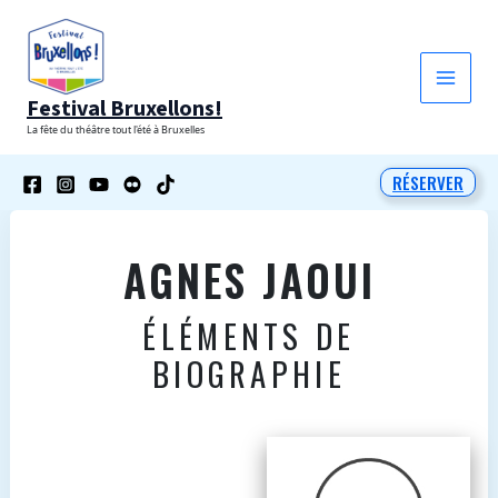
Aller
au
contenu
Festival Bruxellons!
La fête du théâtre tout l'été à Bruxelles
RÉSERVER
AGNES JAOUI
ÉLÉMENTS DE
BIOGRAPHIE