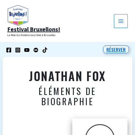
Aller
au
contenu
Festival Bruxellons!
La fête du théâtre tout l'été à Bruxelles
RÉSERVER
JONATHAN FOX
ÉLÉMENTS DE
BIOGRAPHIE