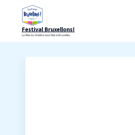
Aller
au
contenu
Festival Bruxellons!
La fête du théâtre tout l'été à Bruxelles