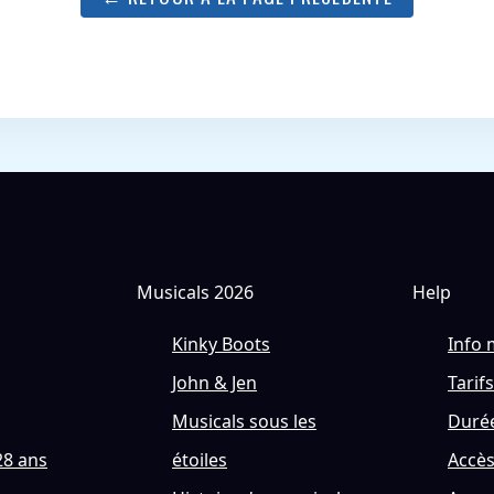
Musicals 2026
Help
Kinky Boots
Info 
John & Jen
Tarifs
Musicals sous les
Durée
28 ans
étoiles
Accè