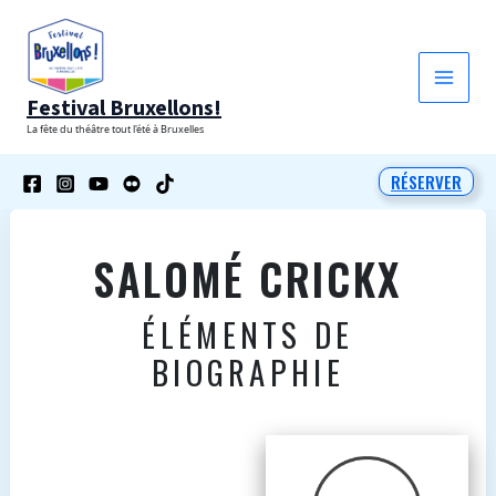
Aller
au
contenu
Festival Bruxellons!
La fête du théâtre tout l'été à Bruxelles
RÉSERVER
SALOMÉ CRICKX
ÉLÉMENTS DE
BIOGRAPHIE