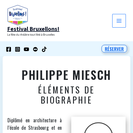
Aller
au
contenu
Festival Bruxellons!
La fête du théâtre tout l'été à Bruxelles
RÉSERVER
PHILIPPE MIESCH
ÉLÉMENTS DE
BIOGRAPHIE
Diplômé en architecture à
l’école de Strasbourg et en