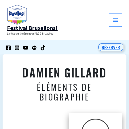
Aller
au
contenu
Festival Bruxellons!
La fête du théâtre tout l'été à Bruxelles
RÉSERVER
DAMIEN GILLARD
ÉLÉMENTS DE
BIOGRAPHIE