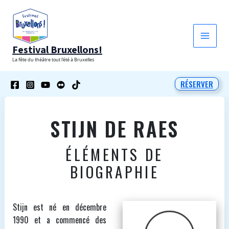
Aller
au
contenu
Festival Bruxellons!
La fête du théâtre tout l'été à Bruxelles
RÉSERVER
STIJN DE RAES
ÉLÉMENTS DE
BIOGRAPHIE
Stijn est né en décembre
1990 et a commencé des