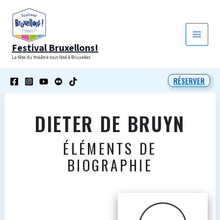
Aller
au
contenu
Festival Bruxellons!
La fête du théâtre tout l'été à Bruxelles
RÉSERVER
DIETER DE BRUYN
ÉLÉMENTS DE
BIOGRAPHIE