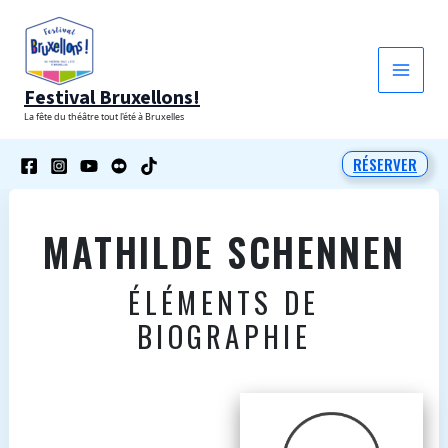
Aller
au
contenu
Festival Bruxellons!
La fête du théâtre tout l'été à Bruxelles
RÉSERVER
MATHILDE SCHENNEN
ÉLÉMENTS DE
BIOGRAPHIE