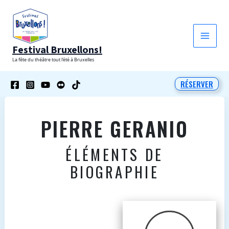
Aller
au
contenu
Festival Bruxellons!
La fête du théâtre tout l'été à Bruxelles
RÉSERVER
PIERRE GERANIO
ÉLÉMENTS DE
BIOGRAPHIE