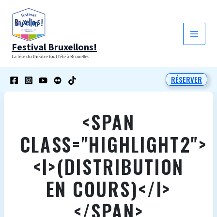
Aller
au
contenu
Festival Bruxellons!
La fête du théâtre tout l'été à Bruxelles
RÉSERVER
<SPAN
CLASS="HIGHLIGHT2">
<I>(DISTRIBUTION
EN COURS)</I>
</SPAN>