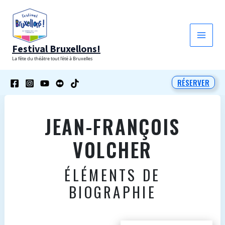
Aller
au
contenu
Festival Bruxellons!
La fête du théâtre tout l'été à Bruxelles
RÉSERVER
JEAN-FRANÇOIS
VOLCHER
ÉLÉMENTS DE
BIOGRAPHIE