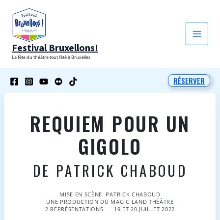
Aller
au
contenu
Festival Bruxellons!
La fête du théâtre tout l'été à Bruxelles
RÉSERVER
REQUIEM POUR UN
GIGOLO
DE PATRICK CHABOUD
MISE EN SCÈNE: PATRICK CHABOUD
UNE PRODUCTION DU MAGIC LAND THÉÂTRE
2 REPRÉSENTATIONS
19 ET 20 JUILLET 2022