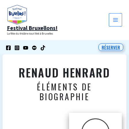
Aller
au
contenu
Festival Bruxellons!
La fête du théâtre tout l'été à Bruxelles
RÉSERVER
RENAUD HENRARD
ÉLÉMENTS DE
BIOGRAPHIE