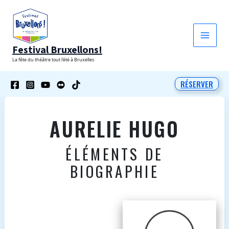
Aller
au
contenu
Festival Bruxellons!
La fête du théâtre tout l'été à Bruxelles
RÉSERVER
AURELIE HUGO
ÉLÉMENTS DE
BIOGRAPHIE