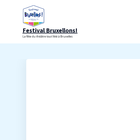
Aller
au
contenu
Festival Bruxellons!
La fête du théâtre tout l'été à Bruxelles