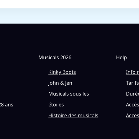
Musicals 2026
Help
Kinky Boots
Info 
John & Jen
Tarifs
Musicals sous les
Durée
28 ans
étoiles
Accè
Histoire des musicals
Acces