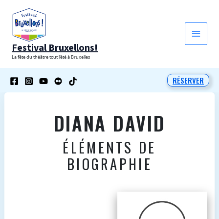
Aller
au
contenu
Festival Bruxellons!
La fête du théâtre tout l'été à Bruxelles
RÉSERVER
DIANA DAVID
ÉLÉMENTS DE
BIOGRAPHIE