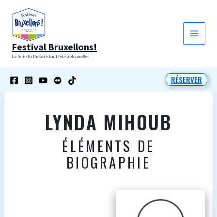
Aller
au
contenu
Festival Bruxellons!
La fête du théâtre tout l'été à Bruxelles
RÉSERVER
LYNDA MIHOUB
ÉLÉMENTS DE
BIOGRAPHIE