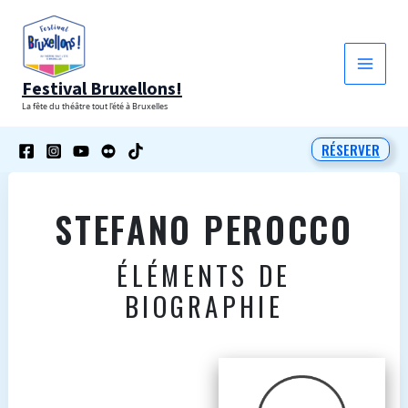
Aller
au
contenu
Festival Bruxellons!
La fête du théâtre tout l'été à Bruxelles
RÉSERVER
STEFANO PEROCCO
ÉLÉMENTS DE
BIOGRAPHIE