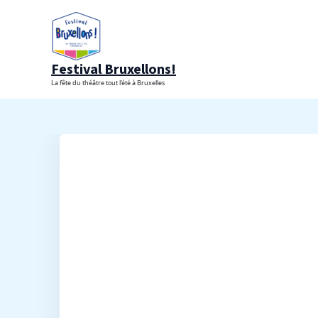
Aller
au
contenu
Festival Bruxellons!
La fête du théâtre tout l'été à Bruxelles