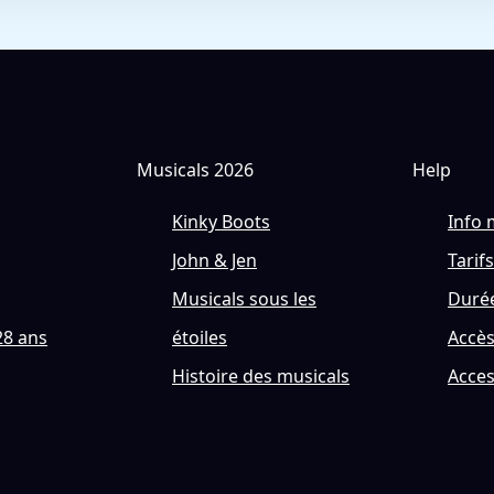
Musicals 2026
Help
Kinky Boots
Info 
John & Jen
Tarifs
Musicals sous les
Durée
28 ans
étoiles
Accè
Histoire des musicals
Acces