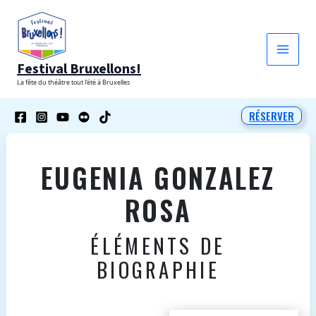
Aller
au
contenu
Festival Bruxellons!
La fête du théâtre tout l'été à Bruxelles
RÉSERVER
EUGENIA GONZALEZ
ROSA
ÉLÉMENTS DE
BIOGRAPHIE