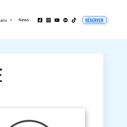
RÉSERVER
News
 ans
E