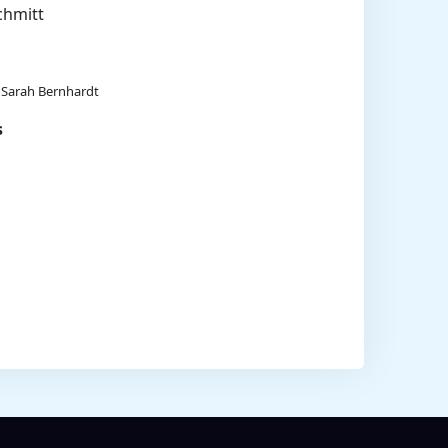
chmitt
e Sarah Bernhardt
s