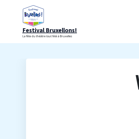
Aller
au
contenu
Festival Bruxellons!
La fête du théâtre tout l'été à Bruxelles