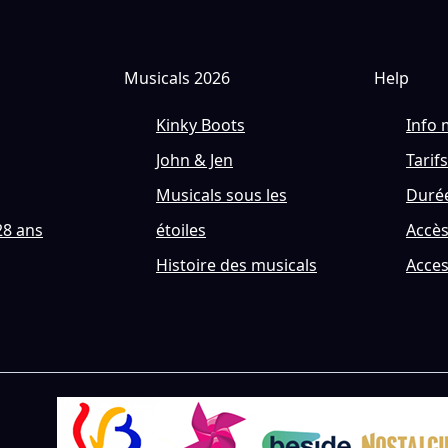
Musicals 2026
Help
Kinky Boots
Info 
John & Jen
Tarifs
Musicals sous les
Durée
28 ans
étoiles
Accè
Histoire des musicals
Acces