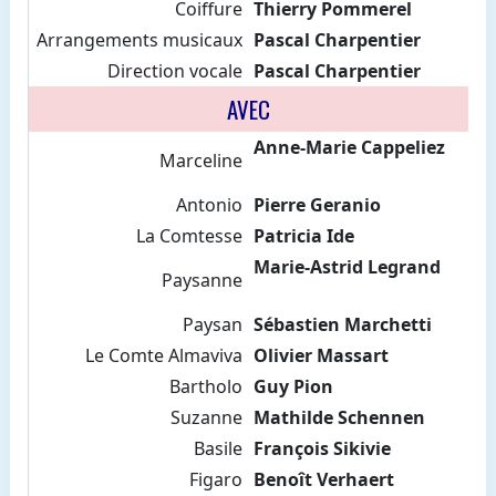
Coiffure
Thierry Pommerel
Arrangements musicaux
Pascal Charpentier
Direction vocale
Pascal Charpentier
AVEC
Anne-Marie Cappeliez
Marceline
Antonio
Pierre Geranio
La Comtesse
Patricia Ide
Marie-Astrid Legrand
Paysanne
Paysan
Sébastien Marchetti
Le Comte Almaviva
Olivier Massart
Bartholo
Guy Pion
Suzanne
Mathilde Schennen
Basile
François Sikivie
Figaro
Benoît Verhaert