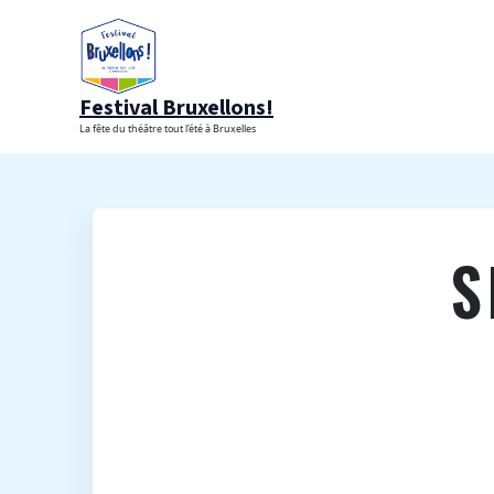
Aller
au
contenu
Festival Bruxellons!
La fête du théâtre tout l'été à Bruxelles
S