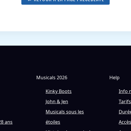
Musicals 2026
Help
Kinky Boots
Info 
John & Jen
Tarifs
Musicals sous les
Durée
28 ans
étoiles
Accè