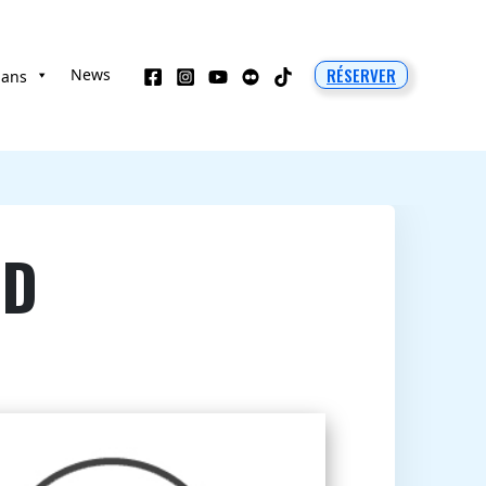
RÉSERVER
News
 ans
RD