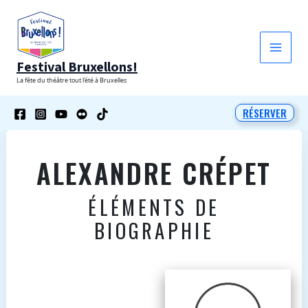
Aller
au
contenu
Festival Bruxellons!
La fête du théâtre tout l'été à Bruxelles
RÉSERVER
ALEXANDRE CRÉPET
ÉLÉMENTS DE
BIOGRAPHIE