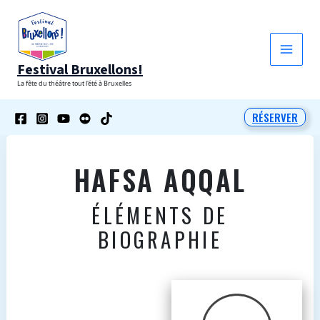
Aller
au
contenu
Festival Bruxellons!
La fête du théâtre tout l'été à Bruxelles
RÉSERVER
HAFSA AQQAL
ÉLÉMENTS DE
BIOGRAPHIE