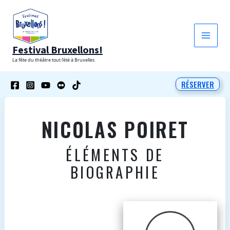
Aller
au
contenu
Festival Bruxellons!
La fête du théâtre tout l'été à Bruxelles
RÉSERVER
NICOLAS POIRET
ÉLÉMENTS DE
BIOGRAPHIE