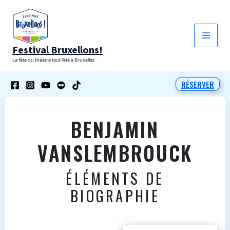
Aller
au
contenu
Festival Bruxellons!
La fête du théâtre tout l'été à Bruxelles
RÉSERVER
BENJAMIN
VANSLEMBROUCK
ÉLÉMENTS DE
BIOGRAPHIE