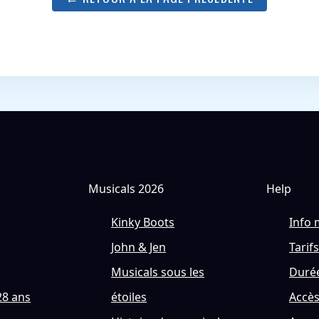
Musicals 2026
Help
Kinky Boots
Info 
John & Jen
Tarifs
Musicals sous les
Durée
28 ans
étoiles
Accè