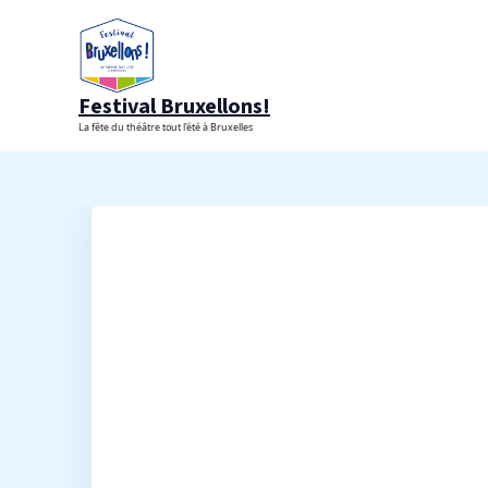
Aller
au
contenu
Festival Bruxellons!
La fête du théâtre tout l'été à Bruxelles